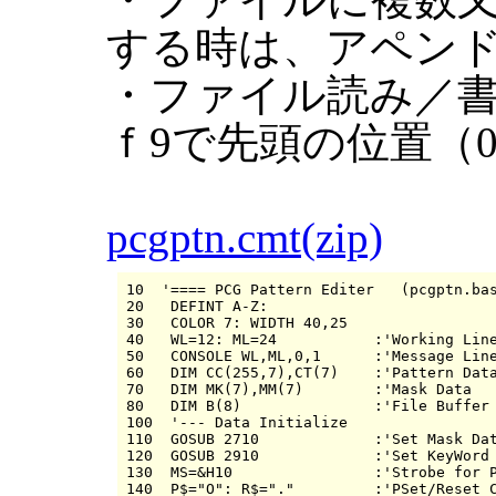
する時は、アペン
・ファイル読み／
ｆ9で先頭の位置（
pcgptn.cmt(zip)
10  '==== PCG Pattern Editer   (pcgptn.bas
20   DEFINT A-Z: 

30   COLOR 7: WIDTH 40,25

40   WL=12: ML=24           :'Working Line
50   CONSOLE WL,ML,0,1      :'Message Line
60   DIM CC(255,7),CT(7)    :'Pattern Data
70   DIM MK(7),MM(7)        :'Mask Data

80   DIM B(8)               :'File Buffer

100  '--- Data Initialize

110  GOSUB 2710             :'Set Mask Dat
120  GOSUB 2910             :'Set KeyWord

130  MS=&H10                :'Strobe for P
140  P$="O": R$="."         :'PSet/Reset C