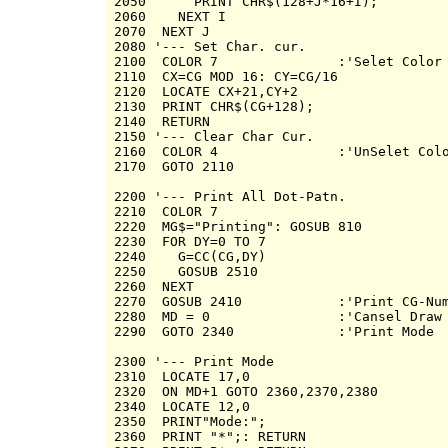
2050      PRINT CHR$(128+J*16+I);

2060    NEXT I

2070  NEXT J

2080 '--- Set Char. cur.

2100  COLOR 7               :'Selet Color

2110  CX=CG MOD 16: CY=CG/16

2120  LOCATE CX+21,CY+2

2130  PRINT CHR$(CG+128);

2140  RETURN

2150 '--- Clear Char Cur.

2160  COLOR 4               :'UnSelet Colo
2170  GOTO 2110

2200 '--- Print All Dot-Patn.

2210  COLOR 7

2220  MG$="Printing": GOSUB 810

2230  FOR DY=0 TO 7

2240    G=CC(CG,DY)

2250    GOSUB 2510

2260  NEXT

2270  GOSUB 2410            :'Print CG-Num
2280  MD = 0                :'Cansel Draw 
2290  GOTO 2340             :'Print Mode

2300 '--- Print Mode

2310  LOCATE 17,0

2320  ON MD+1 GOTO 2360,2370,2380

2340  LOCATE 12,0 

2350  PRINT"Mode:";

2360  PRINT "*";: RETURN
