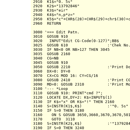
2910  K1$="0. 5s"

2920  K2$="13792846"

2930  K3$="eir"

2940  K4$="n,p*z="

2950  K5$="c"+CHR$(28)+CHR$(29)+chr$(30)+c
2960  RETURN

3000 '=== Edit Patn.

3010  GOSUB 910

3020   INPUT"Edit CG-Code(0-127)";BB$

3025  GOSUB 610                 :'Chek No.
3030  IF NB<0 OR NB>127 THEN 3045

3035  GOSUB 2160

3040  CG=NB

3045  GOSUB 910

3050  GOSUB 2210                :'Print Do
3060  DX=0: DY=0

3070  CX=CG MOD 16: CY=CG/16

3080  GOSUB 2410                :'Print CG
3090  MD=0: GOSUB 2310          :'Print Mo
3100 '--- *Loop 

3110  GOSUB 910: PRINT"cmd ?";

3120  LOCATE DX,DY+2: K$=INPUT$(1)

3130  IF K$="x" OR K$="!" THEN 2160

3140  S=INSTR(K1$,K$)           :'"0. 5s"

3150  IF S=0 THEN 3180

3160    ON S GOSUB 3650,3660,3670,3670,501
3170    GOTO  3110

3180  S=INSTR(K2$,K$)           :'"1379284
3190  IF S=0 THEN 3240
