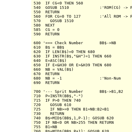
530  IF CG<0 THEN 560

540  GOSUB 1510             :'ROM(CG) -> P
550  RETURN

560  FOR CG=0 TO 127        :'All ROM -> P
570    GOSUB 1510

580  NEXT

585  CG = 0

590  RETURN

600 '=== Check Number       BB$->NB

610  B$ = BB$

620  IF LEN(B$)=0 THEN 680

630  IF INSTR(B$,"&H")=1 THEN 660

640  E=ASC(B$)

650  IF E<&H30 OR E>&H39 THEN 680

660  NB = VAL(B$)

670  RETURN

680  NB = -1                :'Non-Num

690  RETURN

700 '--- Sprit Number       BB$->B1,B2

710  P=INSTR(BB$,"-")

715  IF P>0 THEN 740

720    GOSUB 610

725    IF NB>=0 THEN B1=NB:B2=B1

730    RETURN 

740  B$=MID$(BB$,1,P-1): GOSUB 620

750  IF NB<0 OR NB>255 THEN RETURN

755  B1=NB

760  B$=MID$(BB$,P+1): GOSUB 620
