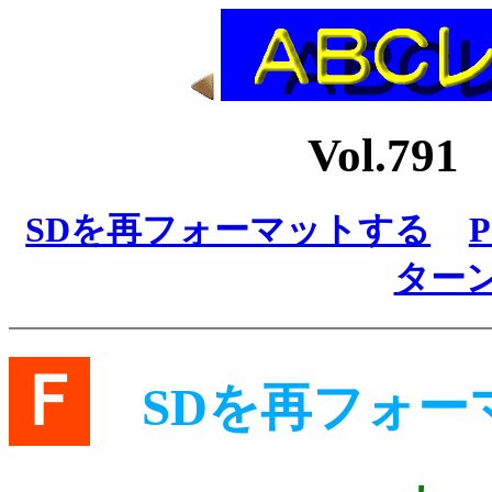
Vol.7
SDを再フォーマットする
P
ター
Ｆ
SDを再フォー