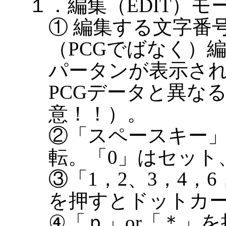
１．編集（EDIT）モ
① 編集する文字番号
（PCGでばなく）
パータンが表示さ
PCGデータと異な
意！！）。
②「スペースキー」
転。「0」はセット
③「1，2、3，4，
を押すとドットカ
④「ｐ」or「＊」