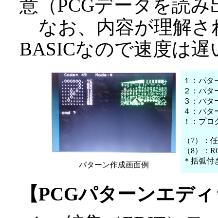
意（PCGデータを読
なお、内容が理解さ
BASICなので速度は
１：パタ
２：パタ
３：パタ
４：パタ
！：プロ
（7）：
（8）：R
＊括弧付
パターン作成画面例
【PCGパターンエデ