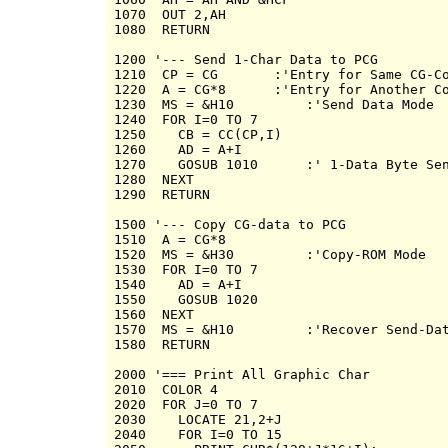
1070  OUT 2,AH

1080  RETURN

1200 '--- Send 1-Char Data to PCG

1210  CP = CG       :'Entry for Same CG-Co
1220  A = CG*8      :'Entry for Another Co
1230  MS = &H10         :'Send Data Mode

1240  FOR I=0 TO 7

1250    CB = CC(CP,I)

1260    AD = A+I

1270    GOSUB 1010      :' 1-Data Byte Sen
1280  NEXT

1290  RETURN

1500 '--- Copy CG-data to PCG

1510  A = CG*8

1520  MS = &H30         :'Copy-ROM Mode

1530  FOR I=0 TO 7

1540    AD = A+I

1550    GOSUB 1020 

1560  NEXT

1570  MS = &H10         :'Recover Send-Dat
1580  RETURN

2000 '=== Print All Graphic Char

2010  COLOR 4

2020  FOR J=0 TO 7

2030    LOCATE 21,2+J

2040    FOR I=0 TO 15
