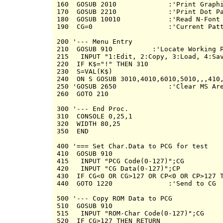
160  GOSUB 2010             :'Print Graphi
170  GOSUB 2210             :'Print Dot Pa
180  GOSUB 10010            :'Read N-Font 
190  CG=0                   :'Current Patt
200 '--- Menu Entry

210  GOSUB 910          :'Locate Working P
215   INPUT "1:Edit, 2:Copy, 3:Load, 4:Sav
220  IF K$="!" THEN 310

230  S=VAL(K$)

240  ON S GOSUB 3010,4010,6010,5010,,,410,
250 'GOSUB 2650             :'Clear MS Are
260  GOTO 210

300 '--- End Proc.

310  CONSOLE 0,25,1

320  WIDTH 80,25

350  END

400 '=== Set Char.Data to PCG for test

410  GOSUB 910

415   INPUT "PCG Code(0-127)";CG

420   INPUT "CG Data(0-127)";CP

430  IF CG<0 OR CG>127 OR CP<0 OR CP>127 T
440  GOTO 1220              :'Send to CG

500 '--- Copy ROM Data to PCG

510  GOSUB 910

515   INPUT "ROM-Char Code(0-127)";CG

520  IF CG>127 THEN RETURN
