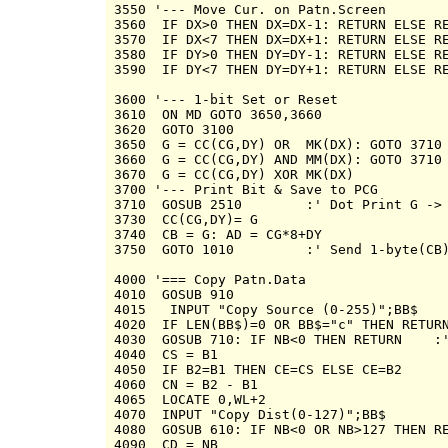
3550 '--- Move Cur. on Patn.Screen

3560  IF DX>0 THEN DX=DX-1: RETURN ELSE RE
3570  IF DX<7 THEN DX=DX+1: RETURN ELSE RE
3580  IF DY>0 THEN DY=DY-1: RETURN ELSE RE
3590  IF DY<7 THEN DY=DY+1: RETURN ELSE RE
3600 '--- 1-bit Set or Reset

3610  ON MD GOTO 3650,3660

3620  GOTO 3100

3650  G = CC(CG,DY) OR  MK(DX): GOTO 3710

3660  G = CC(CG,DY) AND MM(DX): GOTO 3710

3670  G = CC(CG,DY) XOR MK(DX)

3700 '--- Print Bit & Save to PCG

3710  GOSUB 2510        :' Dot Print G -> 
3730  CC(CG,DY)= G

3740  CB = G: AD = CG*8+DY

3750  GOTO 1010         :' Send 1-byte(CB)
4000 '=== Copy Patn.Data

4010  GOSUB 910

4015   INPUT "Copy Source (0-255)";BB$

4020  IF LEN(BB$)=0 OR BB$="c" THEN RETURN
4030  GOSUB 710: IF NB<0 THEN RETURN    :'
4040  CS = B1

4050  IF B2=B1 THEN CE=CS ELSE CE=B2

4060  CN = B2 - B1

4065  LOCATE 0,WL+2

4070  INPUT "Copy Dist(0-127)";BB$

4080  GOSUB 610: IF NB<0 OR NB>127 THEN RE
4090  CD = NB
