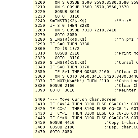
3200    ON S GOSUB 3590,3590,3580,3580,359
3210    ON S GOSUB 3560,3570,3560,3570

3220    GOSUB 3610

3230    GOTO  3110

3240  S=INSTR(K3$,K$)           :'"eir"

3250  IF S=0 THEN 3280

3260    ON S GOSUB 7010,7210,7410

3270    GOTO 3050

3280  S=INSTR(K4$,K$)           :'"n,p*z="
3290  IF S=0 THEN 3330

3300    MD=(S-1)/2

3310    GOSUB 2310              :'Print Mo
3320    GOTO  3110

3330  S=INSTR(K5$,K$)           :'Cursol C
3340  IF S=0 THEN 3370

3350    IF S>1 THEN GOSUB 2160  :'Clear Ch
3360    ON S GOTO 3450,3410,3420,3430,3440
3370  IF NOT(K$="h") THEN 3110  :'Goto Loo
3380  GOSUB 2160                :'Clear Ch
3390  GOTO  3010                :'ReEnter 
3400 '--- Move Cur.on Char.Screen 

3410  IF CX>14 THEN 3100 ELSE CG=CG+1: GOT
3420  IF CX<1  THEN 3100 ELSE CG=CG-1: GOT
3430  IF CY<1  THEN 3100 ELSE CG=CG-16:GOT
3440  IF CY>6  THEN 3100 ELSE CG=CG+16:GOT
3450  GOSUB 4410            :'Copy 1-char.
3460  GOSUB 2100            :'Dsp. char.Cu
3470  GOTO 3050
