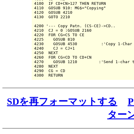
4100  IF CD+CN>127 THEN RETURN

4110  GOSUB 910: MG$="Copying"

4120  GOSUB 4210

4130  GOTO 2210

4200 '--- Copy Patn. (CS-CE)->CD..

4210  CJ = 0 :GOSUB 2160

4220  FOR CG=CS TO CE

4225    GOSUB 810

4230    GOSUB 4530          :'Copy 1-Char

4240    CJ = CJ+1

4250  NEXT

4260  FOR CG=CD TO CD+CN

4270    GOSUB 1210         :'Send 1-char t
4280  NEXT

4290  CG = CD

SDを再フォーマットする
P
ター