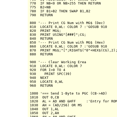
770  IF NB<0 OR NB>255 THEN RETURN

775  B2=NB

780  IF B1>B2 THEN SWAP B1,B2

790  RETURN

800 '--- Print CG Num with MG$ (Dec)

810  LOCATE 0,WL: COLOR 7 :'GOSUB 910

820  PRINT MG$;

830  PRINT USING"[###]";CG;

840  RETURN

850 '--- Print CG Num with MG$ (Hex)

860  LOCATE 0,WL: COLOR 7 :'GOSUB 910

870  PRINT MG$;"[";RIGHT$("0"+HEX$(CG),2);
880  RETURN

900 '--- Clear Working Erea

910  LOCATE 0,WL: COLOR 7

920  FOR I=0 TO 4

930    PRINT SPC(39)

940  NEXT

950  LOCATE 0,WL

960  RETURN

1000 '=== Send 1-Byte to PGC (CB->AD)

1010  OUT 0,CB 

1020  AL = AD AND &HFF     :'Entry for ROM
1030  AH = (AD/256) OR MS

1040  OUT 1,AL

1050  OUT 2,AH

1060  AH = AH AND &HCF
