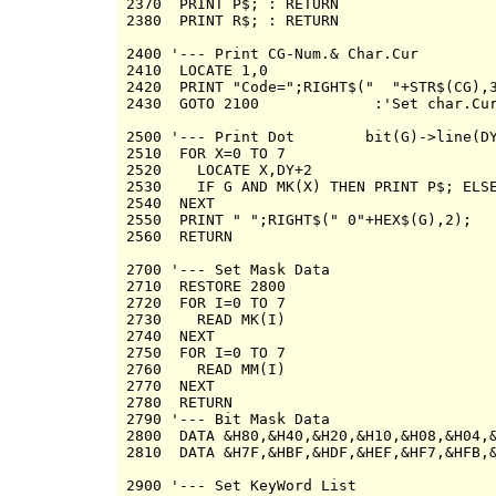
2370  PRINT P$; : RETURN

2380  PRINT R$; : RETURN

2400 '--- Print CG-Num.& Char.Cur

2410  LOCATE 1,0

2420  PRINT "Code=";RIGHT$("  "+STR$(CG),3
2430  GOTO 2100             :'Set char.Cur
2500 '--- Print Dot        bit(G)->line(DY
2510  FOR X=0 TO 7

2520    LOCATE X,DY+2

2530    IF G AND MK(X) THEN PRINT P$; ELSE
2540  NEXT

2550  PRINT " ";RIGHT$(" 0"+HEX$(G),2);

2560  RETURN

2700 '--- Set Mask Data

2710  RESTORE 2800

2720  FOR I=0 TO 7

2730    READ MK(I)

2740  NEXT

2750  FOR I=0 TO 7

2760    READ MM(I)

2770  NEXT

2780  RETURN

2790 '--- Bit Mask Data

2800  DATA &H80,&H40,&H20,&H10,&H08,&H04,&
2810  DATA &H7F,&HBF,&HDF,&HEF,&HF7,&HFB,&
2900 '--- Set KeyWord List
