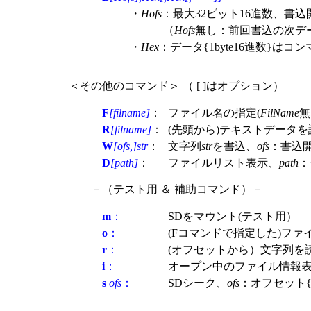
・
Hofs
：最大32ビット16進数、書
（
Hofs
無し：前回書込の次デ
・
Hex
：データ{1byte16進数}は
＜その他のコマンド＞ （ [ ]はオプション）
F
[filname]
：
ファイル名の指定(
FilName
無
R
[filname]
：
(先頭から)テキストデータ
W
[ofs,]str
：
文字列
str
を書込、
ofs
：書込開
D
[path]
：
ファイルリスト表示、
path
：
－（テスト用 ＆ 補助コマンド）－
m
：
SDをマウント(テスト用）
o
：
(Fコマンドで指定した)ファ
r
：
(オフセットから）文字列を読み
i
：
オープン中のファイル情報
s
ofs
：
SDシーク、
ofs
：オフセット{