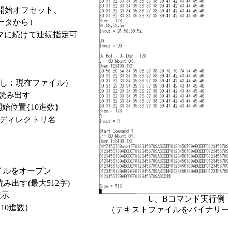
込開始オフセット、
ータから）
コンマに続けて連続指定可
し：現在ファイル）
を読み出す
始位置{10進数}
ディレクトリ名
イルをオープン
出す(最大512字)
表示
U、Bコマンド実行例
10進数}
（テキストファイルをバイナリー