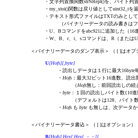
・文字列置換関数strNRepl()を、バイト列置換
・my_xtoi()関数は戻り値としてuint32_t
・テキスト形式ファイルはTXTのみとし
（バイナリーデータの読み書きはファ
・U、Bコマンドをabc921に追加した（1
・W、B、r、i、sコマンドは、R（また
＜バイナリーデータのダンプ表示＞ （ [ ]はオ
U
[Hofs][,byte]
・読出しデータは１行に最大16byte
・
Hofs
：最大32ビット16進数、読
（
Hofs
無し：前回読出しの続
・
byte
：１回の読出しバイト数{10進
（デフォルトは128、バイト数
・
Hofs
も
byte
も無しは、次データか
＜バイナリーデータ書込＞ （ [ ]はオプション）
B
[Hofs],Hex[,Hex[,・・]]