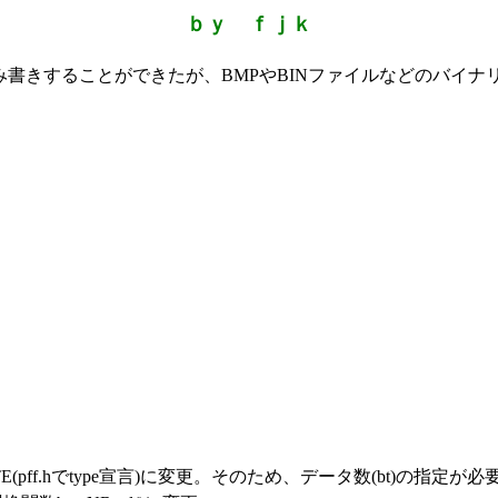
ｂｙ ｆｊｋ
読み書きすることができたが、BMPやBINファイルなどのバイ
(pff.hでtype宣言)に変更。そのため、データ数(bt)の指定が必