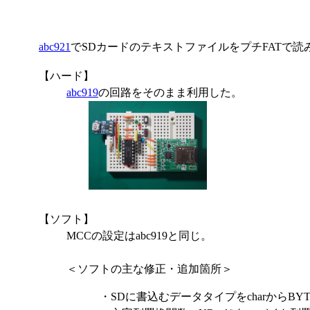
abc921
でSDカードのテキストファイルをプチFATで
【ハード】
abc919
の回路をそのまま利用した。
【ソフト】
MCCの設定はabc919と同じ。
＜ソフトの主な修正・追加箇所＞
・SDに書込むデータタイプをcharからBYTE