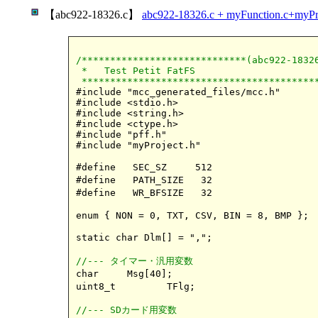
【abc922-18326.c】
abc922-18326.c + myFunction.c+myPr
/*****************************(abc922-18326
 *   Test Petit FatFS

 *****************************************

#include "mcc_generated_files/mcc.h"

#include <stdio.h>

#include <string.h>

#include <ctype.h>

#include "pff.h"

#include "myProject.h"

#define   SEC_SZ     512                  
#define   PATH_SIZE   32                  
#define   WR_BFSIZE   32                  
enum { NON = 0, TXT, CSV, BIN = 8, BMP };

static char Dlm[] = ",";                  
//--- タイマー・汎用変数

char     Msg[40];                         
uint8_t  	TFlg;                   
//--- SDカード用変数