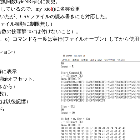
関数byteNRepl()に変更。
を返しているので、my_xto
l
()に名称変更
ていたが、CSVファイルの読み書きにも対応した。
イル種類に制限無し）
6進数の接頭辞"0x"は付けないこと）。
はU、o）コマンドを一度は実行(ファイルオープン）してから使
プション）
毎に表示
出開始オフセット、
きから）
数}、
は以後記憶）
ら