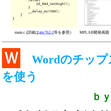
        }else{

            IO_RA4_SetHigh();

        }

        __delay_ms(500);

    }

main.c (詳細は
abc762-2
等を参照）
MPLAB開発画
Ｗ
Wordのチップ
を使う
ｂ