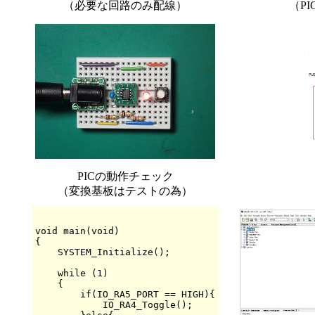
（必要な回路のみ配線）
（PI
PICの動作チェック
（変換基板はテストの為）
void main(void)

{

    SYSTEM_Initialize();

    while (1)

    {

        if(IO_RA5_PORT == HIGH){

            IO_RA4_Toggle();
