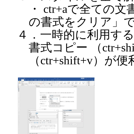
・ ctr+aで全て
の書式をクリア」
４．一時的に利用す
書式コピー （ctr+s
（ctr+shift+v）が