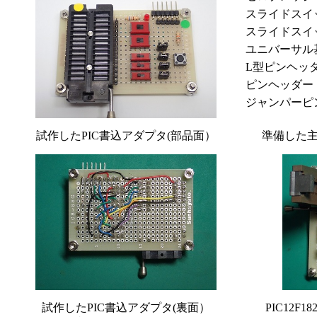
スライドスイッチ
スライドスイッチ
ユニバーサル基板
L型ピンヘッダ
ピンヘッダー（
ジャンパーピン
試作したPIC書込アダプタ(部品面）
準備した主
試作したPIC書込アダプタ(裏面）
PIC12F1