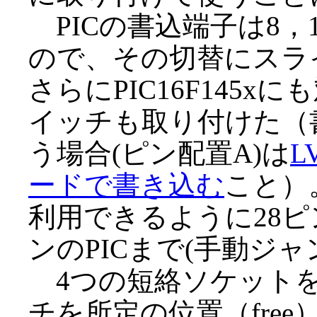
PICの書込端子は8，1
ので、その切替にスラ
さらにPIC16F145
イッチも取り付けた（
う場合(ピン配置A)は
L
ードで書き込む
こと）。
利用できるように28ピ
ンのPICまで(手動ジ
4つの短絡ソケットを
チを所定の位置（free